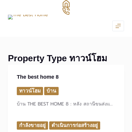
S
k
i
p
t
o
c
Property Type
ทาวน์โฮม
o
n
t
The best home 8
e
n
ทาวน์โฮม
บ้าน
t
บ้าน THE BEST HOME 8 : หลัง สถานีขนส่งแ…
กำลังขายอยู่
ดำเนินการก่อสร้างอยู่